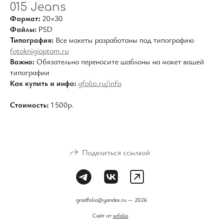
015 Jeans
Формат:
20×30
Файлы:
PSD
Типография:
Все макеты разработаны под типографию
fotoknigioptom.ru
Важно:
Обязательно переносите шаблоны на макет вашей
типографии
Как купить и инфо:
gfolio.ru/info
Стоимость:
1 500р.
Поделиться ссылкой
gradfolio@yandex.ru — 2026
Сайт от
wfolio